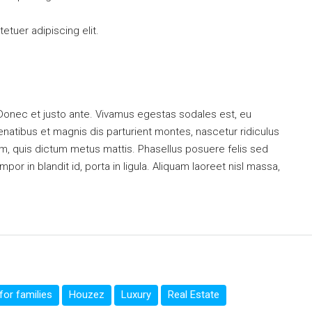
tuer adipiscing elit.
 Donec et justo ante. Vivamus egestas sodales est, eu
atibus et magnis dis parturient montes, nascetur ridiculus
dum, quis dictum metus mattis. Phasellus posuere felis sed
or in blandit id, porta in ligula. Aliquam laoreet nisl massa,
or families
Houzez
Luxury
Real Estate