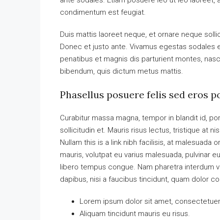
ante sodales. Etiam posuere leo ut leo laoreet, a g
condimentum est feugiat.
Duis mattis laoreet neque, et ornare neque solli
Donec et justo ante. Vivamus egestas sodales 
penatibus et magnis dis parturient montes, nascet
bibendum, quis dictum metus mattis.
Phasellus posuere felis sed eros p
Curabitur massa magna, tempor in blandit id, port
sollicitudin et. Mauris risus lectus, tristique at ni
Nullam this is a link nibh facilisis, at malesuada 
mauris, volutpat eu varius malesuada, pulvinar eu 
libero tempus congue. Nam pharetra interdum ves
dapibus, nisi a faucibus tincidunt, quam dolor co
Lorem ipsum dolor sit amet, consectetuer a
Aliquam tincidunt mauris eu risus.