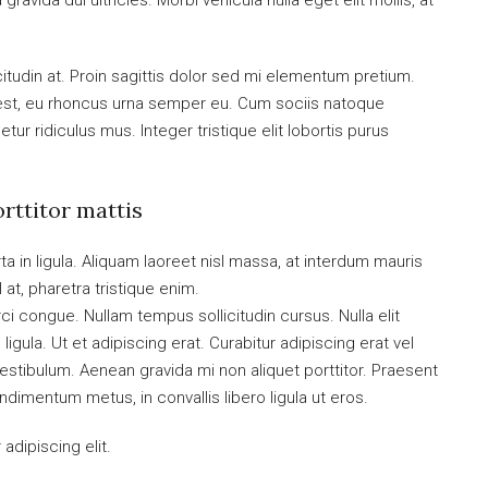
ravida dui ultricies. Morbi vehicula nulla eget elit mollis, at
citudin at. Proin sagittis dolor sed mi elementum pretium.
est, eu rhoncus urna semper eu. Cum sociis natoque
ur ridiculus mus. Integer tristique elit lobortis purus
orttitor mattis
a in ligula. Aliquam laoreet nisl massa, at interdum mauris
sl at, pharetra tristique enim.
orci congue. Nullam tempus sollicitudin cursus. Nulla elit
ligula. Ut et adipiscing erat. Curabitur adipiscing erat vel
tibulum. Aenean gravida mi non aliquet porttitor. Praesent
ndimentum metus, in convallis libero ligula ut eros.
dipiscing elit.