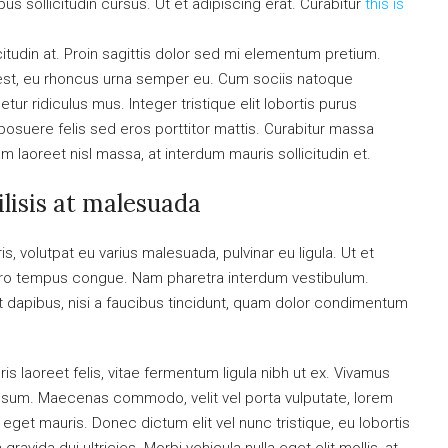
s sollicitudin cursus. Ut et adipiscing erat. Curabitur
this is
citudin at. Proin sagittis dolor sed mi elementum pretium.
est, eu rhoncus urna semper eu. Cum sociis natoque
ur ridiculus mus. Integer tristique elit lobortis purus
osuere felis sed eros porttitor mattis. Curabitur massa
uam laoreet nisl massa, at interdum mauris sollicitudin et.
cilisis at malesuada
is, volutpat eu varius malesuada, pulvinar eu ligula. Ut et
libero tempus congue. Nam pharetra interdum vestibulum.
nt dapibus, nisi a faucibus tincidunt, quam dolor condimentum
is laoreet felis, vitae fermentum ligula nibh ut ex. Vivamus
 ipsum. Maecenas commodo, velit vel porta vulputate, lorem
get mauris. Donec dictum elit vel nunc tristique, eu lobortis