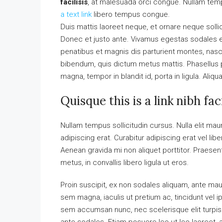
facilisis
, at malesuada orci congue. Nullam tempu
a text link
libero tempus congue.
Duis mattis laoreet neque, et ornare neque solli
Donec et justo ante. Vivamus egestas sodales 
penatibus et magnis dis parturient montes, nascet
bibendum, quis dictum metus mattis. Phasellus p
magna, tempor in blandit id, porta in ligula. Aliq
Quisque this is a link nibh fa
Nullam tempus sollicitudin cursus. Nulla elit maur
adipiscing erat. Curabitur adipiscing erat vel 
Aenean gravida mi non aliquet porttitor. Praese
metus, in convallis libero ligula ut eros.
Proin suscipit, ex non sodales aliquam, ante maur
sem magna, iaculis ut pretium ac, tincidunt vel
sem accumsan nunc, nec scelerisque elit turpis e