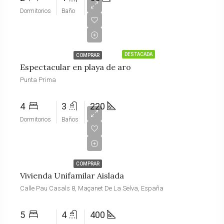
Dormitorios
Baño
€980,000
DESTACADA
COMPRAR
Espectacular en playa de aro
Punta Prima
4
3
220
Dormitorios
Baños
€250,000
COMPRAR
Vivienda Unifamilar Aislada
Calle Pau Casals 8, Maçanet De La Selva, España
5
4
400