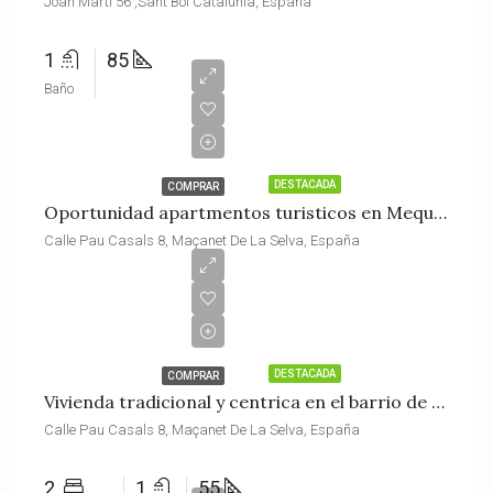
Joan Marti 56 ,Sant Boi Catalunia, España
1
85
Baño
€520,000
DESTACADA
COMPRAR
Oportunidad apartmentos turisticos en Mequinenza
Calle Pau Casals 8, Maçanet De La Selva, España
€530,000
DESTACADA
COMPRAR
Vivienda tradicional y centrica en el barrio de Gracia
Calle Pau Casals 8, Maçanet De La Selva, España
2
1
55