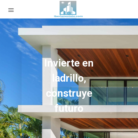
Invierte en
ladrillo,
construye
futuro