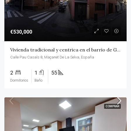
€530,000
Vivienda tradicional y centrica en el barrio de Gracia
Calle Pau Casals 8, Maçanet De La Selva, España
2
1
55
Dormitorios
Baño
COMPRAR