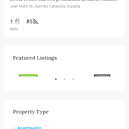
Joan Marti 56 ,Sant Boi Catalunia, España
1
85
Baño
Featured Listings
€520,000
€53
Calle Pau Casals 8, Maçanet De La Selva, España
Call
RAR
DESTACADA
COMPRAR
DES
Property Type
Apartmento